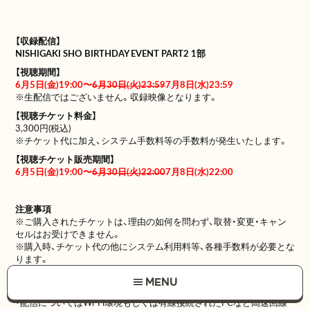
【収録配信】
NISHIGAKI SHO BIRTHDAY EVENT PART2
1部
【視聴期間】
6月5日(金)19:00〜
6月30日(火)23:59
7月8日(水)23:59
※生配信ではございません。収録映像となります。
【視聴チケット料金】
3,300円(税込)
※チケット代に加え、システム手数料等の手数料が発生いたします。
【視聴チケット販売期間】
6月5日(金)19:00〜
6月30日(火)22:00
7月8日(水)22:00
注意事項
※ご購入されたチケットは、理由の如何を問わず、取替・変更・キャン
セルはお受けできません。
※購入時、チケット代の他にシステム利用料等、各種手数料が必要とな
ります。
※配信映像の録画行為やSNSへの転載は固くお断りします。
MENU
※通信環境について
・配信についてはWi-Fi環境もしくは有線接続されたPCなど高速回線