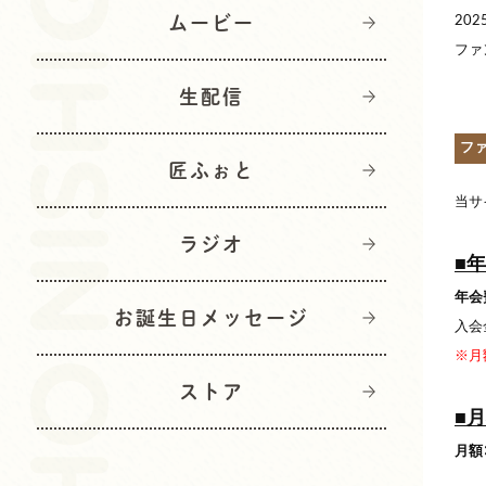
ムービー
20
ファ
生配信
フ
匠ふぉと
当サ
ラジオ
■
年会
お誕生日メッセージ
入会
※月
ストア
■
月額