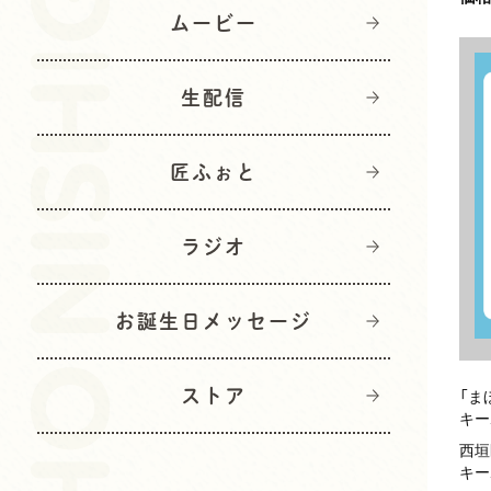
ムービー
生配信
匠ふぉと
ラジオ
お誕生日メッセージ
ストア
「ま
キー
西垣
キー