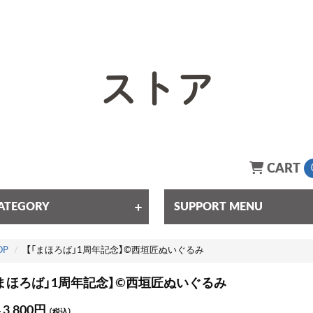
ストア
CART
ATEGORY
SUPPORT MENU
OP
【「まほろば」1周年記念】©西垣匠ぬいぐるみ
「まほろば」1周年記念】©西垣匠ぬいぐるみ
3,800円
格
（税込）